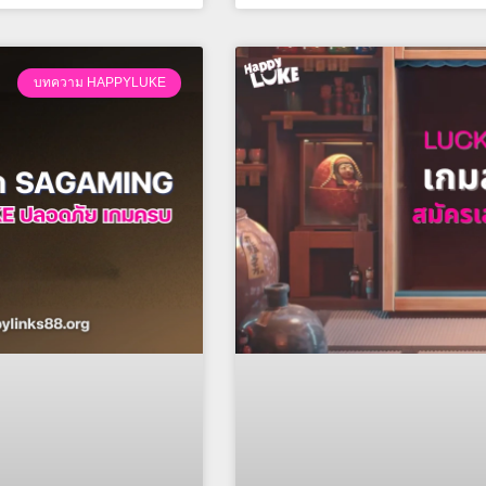
บทความ HAPPYLUKE