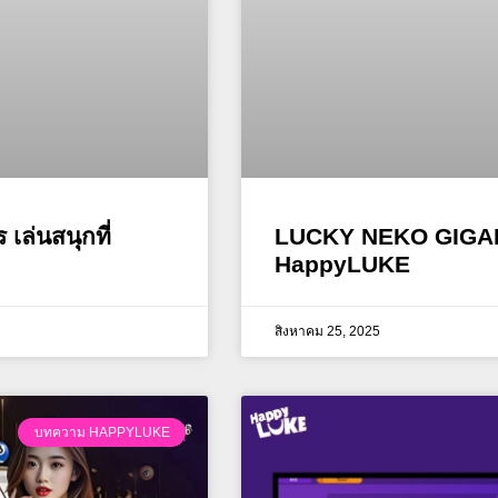
ล่นสนุกที่
LUCKY NEKO GIGAB
HappyLUKE
สิงหาคม 25, 2025
บทความ HAPPYLUKE