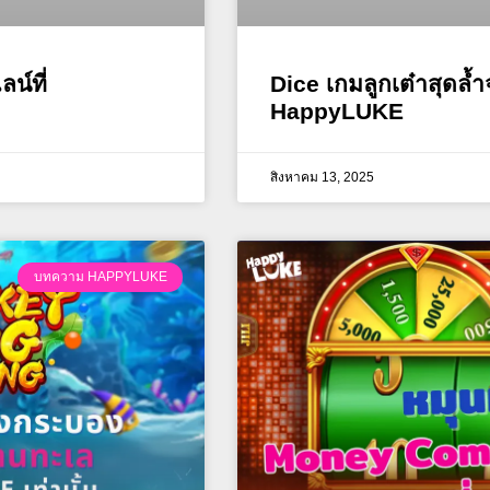
น์ที่
Dice เกมลูกเต๋าสุดล้ำ
HappyLUKE
สิงหาคม 13, 2025
บทความ HAPPYLUKE