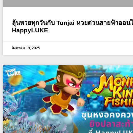
ลุ้นหวยทุกวันกับ Tunjai หวยด่วนสายฟ้าออนไล
HappyLUKE
สิงหาคม 19, 2025