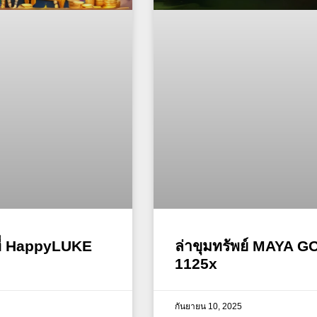
ที่ HappyLUKE
ล่าขุมทรัพย์ MAYA G
1125x
กันยายน 10, 2025