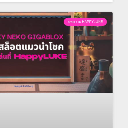
บทความ HAPPYLUKE