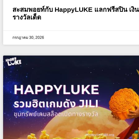
สะสมพอยท์กับ HappyLUKE แลกฟรีสปิน เงิ
รางวัลเด็ด
กรกฎาคม 30, 2026