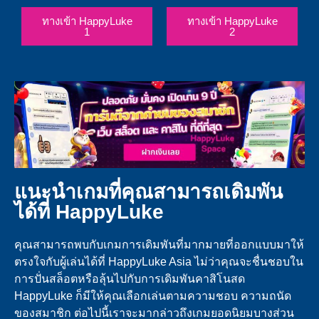
ทางเข้า HappyLuke
ทางเข้า HappyLuke
1
2
แนะนำเกมที่คุณสามารถเดิมพัน
ได้ที่ HappyLuke
คุณสามารถพบกับเกมการเดิมพันที่มากมายที่ออกแบบมาให้
ตรงใจกับผู้เล่นได้ที่ HappyLuke Asia ไม่ว่าคุณจะชื่นชอบใน
การปั่นสล็อตหรือลุ้นไปกับการเดิมพันคาสิโนสด
HappyLuke ก็มีให้คุณเลือกเล่นตามความชอบ ความถนัด
ของสมาชิก ต่อไปนี้เราจะมากล่าวถึงเกมยอดนิยมบางส่วน