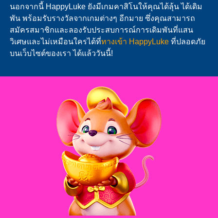
นอกจากนี้ HappyLuke ยังมีเกมคาสิโนให้คุณได้ลุ้น ได้เดิม
พัน พร้อมรับรางวัลจากเกมต่างๆ อีกมาย ซึ่งคุณสามารถ
สมัครสมาชิกและลองรับประสบการณ์การเดิมพันที่แสน
วิเศษและไม่เหมือนใครได้ที่
ทางเข้า HappyLuke
ที่ปลอดภัย
บนเว็บไซต์ของเรา ได้แล้ววันนี้!