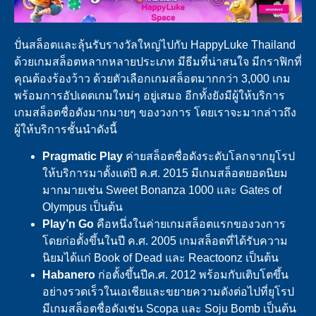
ปั่นสล็อตและลุ้นรับรางวัลใหญ่ไปกับ HappyLuke Thailand
ด้วยเกมสล็อตหลากหลายประเภท มีธีมที่น่าสนใจ มีกราฟิกที่
คุณต้องร้องว้าว ด้วยตัวเลือกเกมสล็อตมากกว่า 3,000 เกม
พร้อมการอัปเดตเกมใหม่ๆ อยู่เสมอ อีกทั้งยังมีผู้ให้บริการ
เกมสล็อตชื่อดังมากมายๆ ของวงการ โดยเราจะมากล่าวถึง
ผู้ให้บริการชั้นนำดังนี้
Pragmatic Play
ค่ายสล็อตชื่อดังระดับโลกจากยุโรป
ให้บริการมาตั้งแต่ปี ค.ศ. 2015 มีเกมสล็อตยอดนิยม
มากมายเช่น Sweet Bonanza 1000 และ Gates of
Olympus เป็นต้น
Play’n Go
คือหนึ่งในค่ายเกมสล็อตแรกของวงการ
โดยก่อตั้งขึ้นในปี ค.ศ. 2005 เกมสล็อตที่ได้รับความ
นิยมได้แก่ Book of Dead และ Reactoonz เป็นต้น
Habanero
ก่อตั้งขึ้นปีค.ศ. 2012 พร้อมกับเติบโตขึ้น
อย่างรวดเร็วในเอเชียและขยายความดังต่อไปที่ยุโรป
มีเกมสล็อตชื่อดังเช่น Scopa และ Soju Bomb เป็นต้น