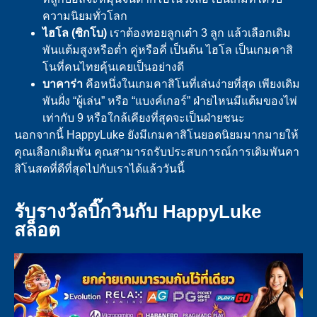
ความนิยมทั่วโลก
ไฮโล (ซิกโบ)
เราต้องทอยลูกเต๋า 3 ลูก แล้วเลือกเดิม
พันแต้มสูงหรือต่ำ คู่หรือคี่ เป็นต้น ไฮโล เป็นเกมคาสิ
โนที่คนไทยคุ้นเคยเป็นอย่างดี
บาคาร่า
คือหนึ่งในเกมคาสิโนที่เล่นง่ายที่สุด เพียงเดิม
พันฝั่ง “ผู้เล่น” หรือ “แบงค์เกอร์” ฝ่ายไหนมีแต้มของไพ่
เท่ากับ 9 หรือใกล้เคียงที่สุดจะเป็นฝ่ายชนะ
นอกจากนี้ HappyLuke ยังมีเกมคาสิโนยอดนิยมมากมายให้
คุณเลือกเดิมพัน คุณสามารถรับประสบการณ์การเดิมพันคา
สิโนสดที่ดีที่สุดไปกับเราได้แล้ววันนี้
รับรางวัลบิ๊กวินกับ HappyLuke
สล็อต