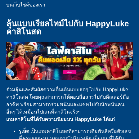
บนเว็บไซต์ของเรา
ลุ้นแบบเรียลไทม์ไปกับ HappyLuke
คาสิโนสด
ร่วมลุ้นและสัมผัสความตื่นเต้นแบบสดๆ ไปกับ HappyLuke
คาสิโนสด โดยคุณสามารถโต้ตอบสื่อสารไปกับดีลเลอร์มือ
อาชีพ พร้อมสามารถร่วมพนันและแชทไปกับนักพนันคน
อื่นๆ ได้เหมือนไปเล่นที่คาสิโนจริงๆ
เกมคาสิโนที่ได้รับความนิยมบน HappyLuke ได้แก่
รูเล็ต
เป็นเกมคาสิโนสดที่สามารถเดิมพันสีหรือตัวเลข
ที่ลูกบอลจะหมุนจนตากไปในวงล้อ เป็นเกมที่ได้รับ